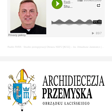
Radio FARA
·
Studio peregrynacji Obrazu NSPJ [#211] – ks. Arkadiusz Jasiewicz (22.05.2024)