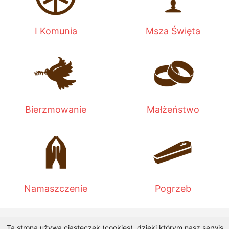
I Komunia
Msza Święta
Bierzmowanie
Małżeństwo
Namaszczenie
Pogrzeb
Wykonanie:
DobraStronaParafii.pl
|
przemyska.pl
|
Ta strona używa ciasteczek (cookies), dzięki którym nasz serwis