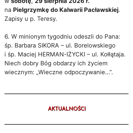
w
sobotę
,
29
sierpnia 2026
r.
na
Pielgrzymkę do Kalwarii Pacławskiej
.
Zapisy u p. Teresy.
6. W minionym tygodniu odeszli do Pana:
śp. Barbara SIKORA – ul. Borelowskiego
i śp. Maciej HERMAN-IŻYCKI – ul. Kołłątaja.
Niech dobry Bóg obdarzy ich życiem
wiecznym: „Wieczne odpoczywanie…”.
AKTUALNOŚCI