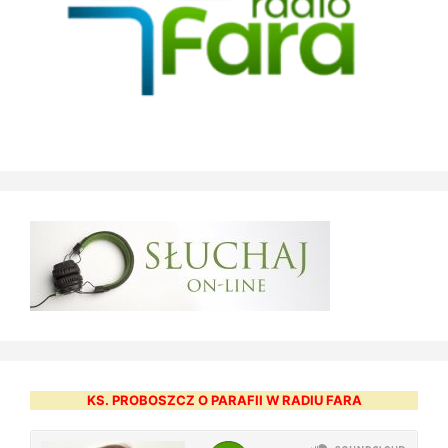
KS. PROBOSZCZ O PARAFII W RADIU FARA