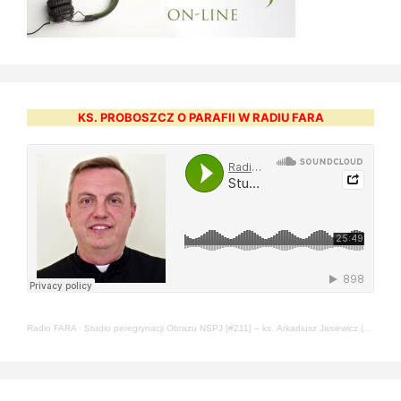
KS. PROBOSZCZ O PARAFII W RADIU FARA
Radio FARA
·
Studio peregrynacji Obrazu NSPJ [#211] – ks. Arkadiusz Jasiewicz (22.05.2024)