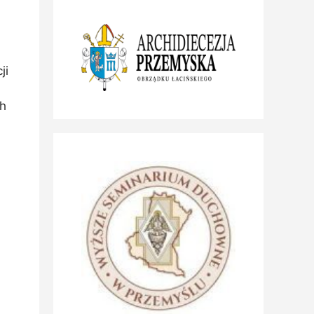
u
ji
ch