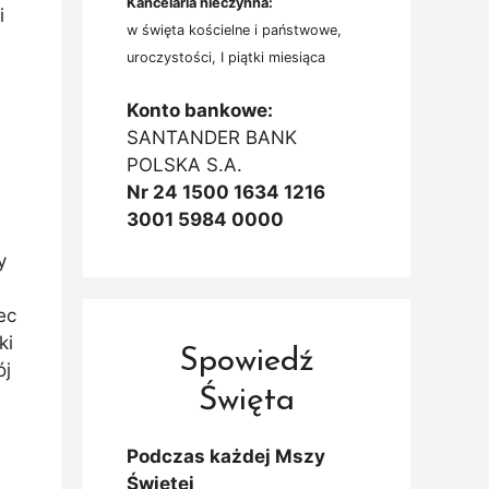
Kancelaria nieczynna:
i
w święta kościelne i państwowe,
uroczystości, I piątki miesiąca
Konto bankowe:
SANTANDER BANK
POLSKA S.A.
Nr 24 1500 1634 1216
3001 5984 0000
y
ec
ki
Spowiedź
ój
Święta
Podczas każdej Mszy
Świętej