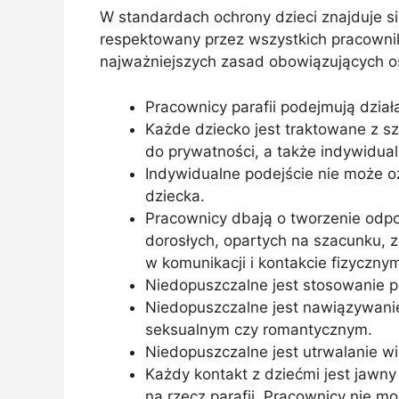
W standardach ochrony dzieci znajduje s
respektowany przez wszystkich pracownik
najważniejszych zasad obowiązujących oso
Pracownicy parafii podejmują działa
Każde dziecko jest traktowane z s
do prywatności, a także indywidual
Indywidualne podejście nie może 
dziecka.
Pracownicy dbają o tworzenie odpow
dorosłych, opartych na szacunku, 
w komunikacji i kontakcie fizyczny
Niedopuszczalne jest stosowanie p
Niedopuszczalne jest nawiązywanie 
seksualnym czy romantycznym.
Niedopuszczalne jest utrwalanie wi
Każdy kontakt z dziećmi jest jawny 
na rzecz parafii. Pracownicy nie m