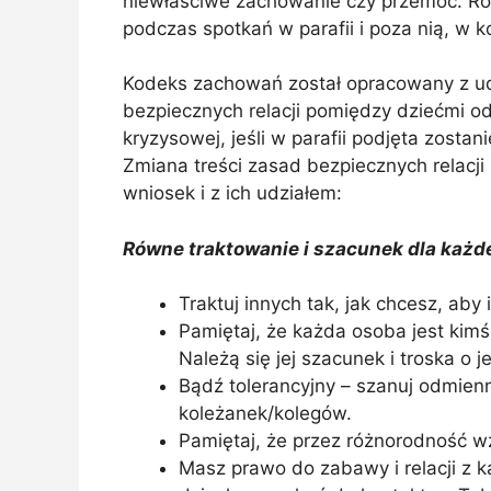
niewłaściwe zachowanie czy przemoc. Ró
podczas spotkań w parafii i poza nią, w 
Kodeks zachowań został opracowany z udz
bezpiecznych relacji pomiędzy dziećmi od
kryzysowej, jeśli w parafii podjęta zost
Zmiana treści zasad bezpiecznych relacj
wniosek i z ich udziałem:
Równe traktowanie i szacunek dla każd
Traktuj innych tak, jak chcesz, aby i
Pamiętaj, że każda osoba jest ki
Należą się jej szacunek i troska o j
Bądź tolerancyjny – szanuj odmien
koleżanek/kolegów.
Pamiętaj, że przez różnorodność 
Masz prawo do zabawy i relacji z k