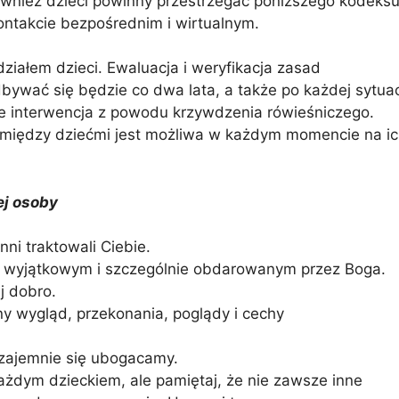
wnież dzieci powinny przestrzegać poniższego kodeks
kontakcie bezpośrednim i wirtualnym.
iałem dzieci. Ewaluacja i weryfikacja zasad
bywać się będzie co dwa lata, a także po każdej sytuac
anie interwencja z powodu krzywdzenia rówieśniczego.
i między dziećmi jest możliwa w każdym momencie na i
ej osoby
nni traktowali Ciebie.
mś wyjątkowym i szczególnie obdarowanym przez Boga.
ej dobro.
ny wygląd, przekonania, poglądy i cechy
wzajemnie się ubogacamy.
ażdym dzieckiem, ale pamiętaj, że nie zawsze inne