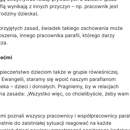
ią wynikają z innych przyczyn – np. pracownik jest
odziny dziecka).
do przyjętych zasad, świadek takiego zachowania może
oszenia, innego pracownika parafii, którego darzy
cza.
iećmi
pieczeństwo dzieciom także w grupie rówieśniczej.
z Ewangelii, staramy się wpoić naszym parafianom
a – dzieci i dorosłych. Pragniemy, by w relacjach
na zasada: „Wszystko więc, co chcielibyście, żeby wam
mi poznali wszyscy pracownicy i współpracownicy parafi
atnie do zaistniałej sytuacji reagować na każde