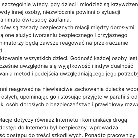
, szczególnie wtedy, gdy dzieci i młodzież są krzywdzen
wdy innej osoby, niezwłocznie powinni o sytuacji
/animatorów/osobę zaufania.
dów są zasady bezpiecznych relacji między dorosłymi,
ją one służyć tworzeniu bezpiecznego i przyjaznego
/animatorzy będą zawsze reagować na przekraczanie
d.
towanie wszystkich dzieci. Godność każdej osoby jest
cześnie uwzględnia się wyjątkowość i indywidualność
ania metod i podejścia uwzględniającego jego potrzeb
winni reagować na niewłaściwe zachowania dziecka wob
słych, upominając go i stosując przyjęte w parafii środ
oski osób dorosłych o bezpieczeństwo i prawidłowy rozw
lacje dotyczy również Internetu i komunikacji drogą
y dostęp do Internetu był bezpieczny, wprowadza
ść dostępu do treści szkodliwych. Ponadto pracownicy