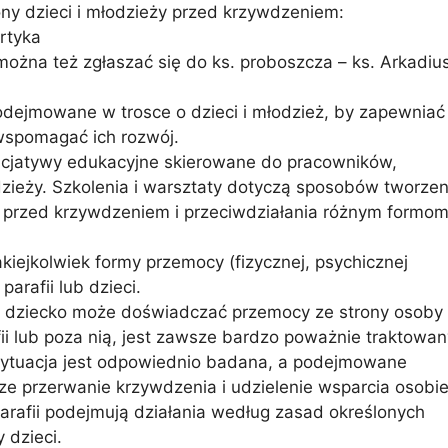
ny dzieci i młodzieży przed krzywdzeniem:
rtyka
ożna też zgłaszać się do ks. proboszcza – ks. Arkadiu
odejmowane w trosce o dzieci i młodzież, by zapewniać
wspomagać ich rozwój.
nicjatywy edukacyjne skierowane do pracowników,
dzieży. Szkolenia i warsztaty dotyczą sposobów tworzen
 przed krzywdzeniem i przeciwdziałania różnym formo
kiejkolwiek formy przemocy (fizycznej, psychicznej
arafii lub dzieci.
e dziecko może doświadczać przemocy ze strony osoby
fii lub poza nią, jest zawsze bardzo poważnie traktowan
 sytuacja jest odpowiednio badana, a podejmowane
sze przerwanie krzywdzenia i udzielenie wsparcia osobie
arafii podejmują działania według zasad określonych
 dzieci.