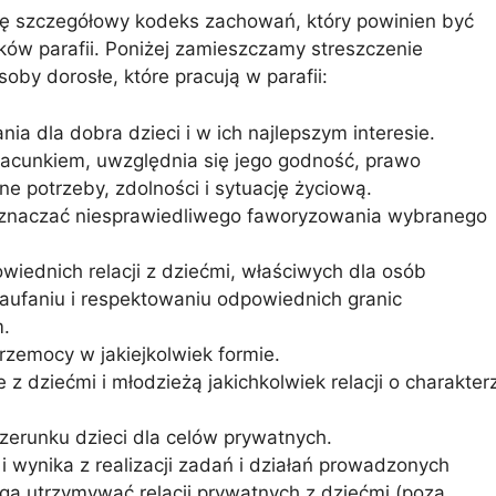
ię szczegółowy kodeks zachowań, który powinien być
ów parafii. Poniżej zamieszczamy streszczenie
by dorosłe, które pracują w parafii:
nia dla dobra dzieci i w ich najlepszym interesie.
zacunkiem, uwzględnia się jego godność, prawo
ne potrzeby, zdolności i sytuację życiową.
oznaczać niesprawiedliwego faworyzowania wybranego
iednich relacji z dziećmi, właściwych dla osób
zaufaniu i respektowaniu odpowiednich granic
m.
rzemocy w jakiejkolwiek formie.
z dziećmi i młodzieżą jakichkolwiek relacji o charakter
zerunku dzieci dla celów prywatnych.
i wynika z realizacji zadań i działań prowadzonych
ogą utrzymywać relacji prywatnych z dziećmi (poza