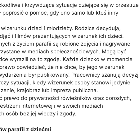
zkodliwe i krzywdzące sytuacje dziejące się w przestrze
 poprosić o pomoc, gdy ono samo lub ktoś inny
 wizerunku dzieci i młodzieży. Rodzice decydują,
jęć i filmów prezentujących wizerunek ich dzieci.
ch z życiem parafii są robione zdjęcia i nagrywane
korzystane w mediach społecznościowych. Mogą być
odzice wyrazili na to zgodę. Każde dziecko w momencie
rawo powiedzieć, że nie chce, by jego wizerunek
wydarzenia był publikowany. Pracownicy szanują decyzj
czy sytuacji, kiedy wizerunek osoby stanowi jedynie
dzenie, krajobraz lub impreza publiczna.
ć prawo do prywatności rówieśników oraz dorosłych,
estrzeni internetowej i w swoich mediach
h osób bez jej wiedzy i zgody.
w parafii z dziećmi