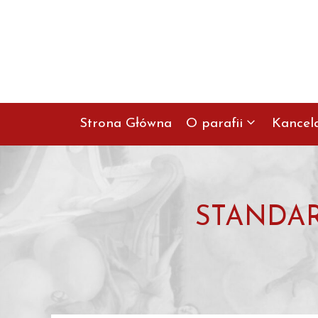
Przejdź
do
treści
Strona Główna
O parafii
Kancel
STANDAR