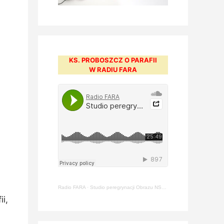
KS. PROBOSZCZ O PARAFII
W RADIU FARA
Radio FARA
·
Studio peregrynacji Obrazu NSPJ [#211] – ks. Arkadiusz Jasiewicz (22.05.2024)
i,