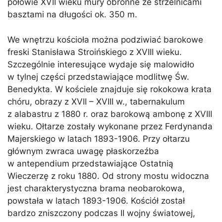
połowie XVII wieku mury obronne ze strzelnicami
basztami na długości ok. 350 m.
We wnętrzu kościoła można podziwiać barokowe
freski Stanisława Stroińskiego z XVIII wieku.
Szczególnie interesujące wydaje się malowidło
w tylnej części przedstawiające modlitwę Św.
Benedykta. W kościele znajduje się rokokowa krata
chóru, obrazy z XVII – XVIII w., tabernakulum
z alabastru z 1880 r. oraz barokową ambonę z XVIII
wieku. Ołtarze zostały wykonane przez Ferdynanda
Majerskiego w latach 1893-1906. Przy ołtarzu
głównym zwraca uwagę płaskorzeźba
w antependium przedstawiające Ostatnią
Wieczerzę z roku 1880. Od strony mostu widoczna
jest charakterystyczna brama neobarokowa,
powstała w latach 1893-1906. Kościół został
bardzo zniszczony podczas II wojny światowej,