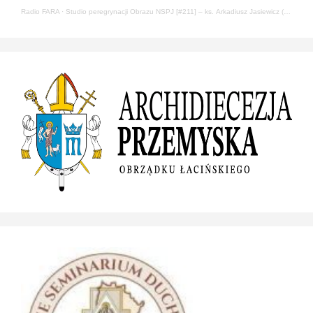
Radio FARA
·
Studio peregrynacji Obrazu NSPJ [#211] – ks. Arkadiusz Jasiewicz (22.05.2024)