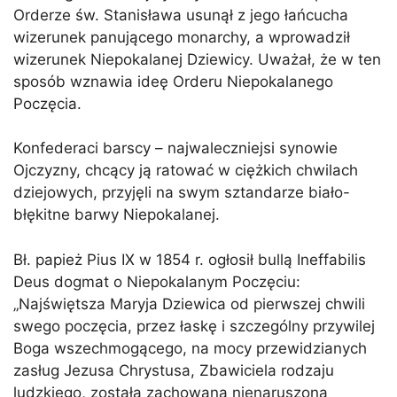
Orderze św. Stanisława usunął z jego łańcucha
wizerunek panującego monarchy, a wprowadził
wizerunek Niepokalanej Dziewicy. Uważał, że w ten
sposób wznawia ideę Orderu Niepokalanego
Poczęcia.
Konfederaci barscy – najwaleczniejsi synowie
Ojczyzny, chcący ją ratować w ciężkich chwilach
dziejowych, przyjęli na swym sztandarze biało-
błękitne barwy Niepokalanej.
Bł. papież Pius IX w 1854 r. ogłosił bullą Ineffabilis
Deus dogmat o Niepokalanym Poczęciu:
„Najświętsza Maryja Dziewica od pierwszej chwili
swego poczęcia, przez łaskę i szczególny przywilej
Boga wszechmogącego, na mocy przewidzianych
zasług Jezusa Chrystusa, Zbawiciela rodzaju
ludzkiego, została zachowana nienaruszona