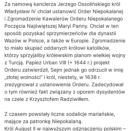
Za namową kanclerza Jerzego Ossolińskiego król
Władysław IV chciał ustanowić Order Niepokalanej
i Zgromadzenie Kawalerów Orderu Niepokalanego
Poczęcia Najświętszej Maryi Panny. Chciał w ten
sposób pozyskać sprzymierzeńców dla dynastii
Wazów w Polsce, a także w Europie. Zgromadzenie
to miało skupiać oddanych królowi katolików,
którzy sprzyjaliby królewskim planom wielkiej wojny
z Turcją. Papież Urban VIII (+ 1644 r.) projekt
Orderu zatwierdził, Sejm jednak go odrzucił w imię
„złotej wolności” i król, niestety, w 1638 r.
zrezygnował z ustanowienia Orderu. Zadecydował
o tym również fakt związany z oporem dysydentów
na czele z Krzysztofem Radziwiłłem.
Z czasem powstały liczne sodalicje mariańskie,
mające za patronkę Niepokalaną.
Król August II w najwyższym odznaczeniu polskim –