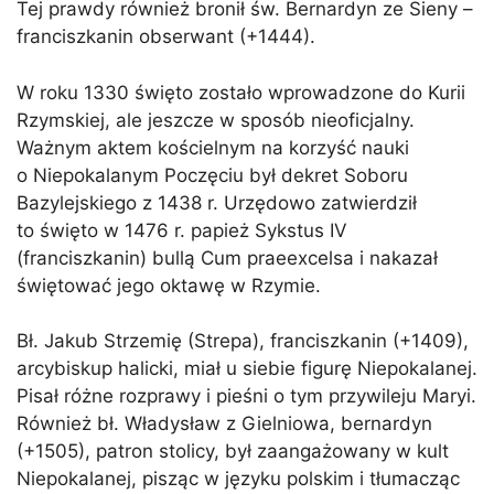
Tej prawdy również bronił św. Bernardyn ze Sieny –
franciszkanin obserwant (+1444).
W roku 1330 święto zostało wprowadzone do Kurii
Rzymskiej, ale jeszcze w sposób nieoficjalny.
Ważnym aktem kościelnym na korzyść nauki
o Niepokalanym Poczęciu był dekret Soboru
Bazylejskiego z 1438 r. Urzędowo zatwierdził
to święto w 1476 r. papież Sykstus IV
(franciszkanin) bullą Cum praeexcelsa i nakazał
świętować jego oktawę w Rzymie.
Bł. Jakub Strzemię (Strepa), franciszkanin (+1409),
arcybiskup halicki, miał u siebie figurę Niepokalanej.
Pisał różne rozprawy i pieśni o tym przywileju Maryi.
Również bł. Władysław z Gielniowa, bernardyn
(+1505), patron stolicy, był zaangażowany w kult
Niepokalanej, pisząc w języku polskim i tłumacząc