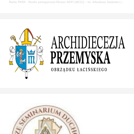
Radio FARA
·
Studio peregrynacji Obrazu NSPJ [#211] – ks. Arkadiusz Jasiewicz (22.05.2024)