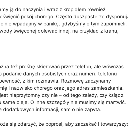
y ją do naczynia i wraz z kropidłem również
oświęcić pokój chorego. Często duszpasterze dysponuj
c nie wpadajmy w panikę, gdybyśmy o tym zapomnieli.
ody święconej dolewać innej, na przykład z kranu,
Można też prośbę skierować przez telefon, ale wówczas
 o podanie danych osobistych oraz numeru telefonu
ć pewność, z kim rozmawia. Rozmowę zaczynamy
mię i nazwisko chorego oraz jego adres zamieszkania.
est nieprzytomny czy nie – od tego zależy, czy ksiądz
o same oleje. O inne szczegóły nie musimy się martwić.
e dodatkowych informacji, sam o nie zapyta.
że się zdarzyć, że poprosi, aby zaczekać i towarzyszy