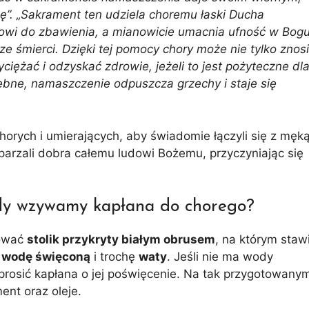
ę”. „Sakrament ten udziela choremu łaski Ducha
owi do zbawienia, a mianowicie umacnia ufność w Bogu
e śmierci. Dzięki tej pomocy chory może nie tylko znos
yciężać i odzyskać zdrowie, jeżeli to jest pożyteczne dl
zebne, namaszczenie odpuszcza grzechy i staje się
horych i umierających, aby świadomie łączyli się z męk
sparzali dobra całemu ludowi Bożemu, przyczyniając się
edy wzywamy kapłana do chorego?
tować
stolik przykryty białym obrusem
, na którym staw
e
wodę święconą
i trochę
waty
. Jeśli nie ma wody
prosić kapłana o jej poświęcenie. Na tak przygotowany
ent oraz oleje.