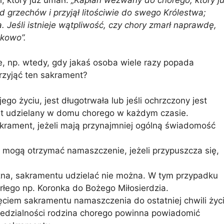
d grzechów i przyjął litościwie do swego Królestwa;
 Jeśli istnieje wątpliwość, czy chory zmarł naprawdę,
kowo”.
e, np. wtedy, gdy jakaś osoba wiele razy popada
zyjąć ten sakrament?
ego życiu, jest długotrwała lub jeśli ochrzczony jest
st udzielany w domu chorego w każdym czasie.
krament, jeżeli mają przynajmniej ogólną świadomość
ć, mogą otrzymać namaszczenie, jeżeli przypuszcza się,
iczna, sakramentu udzielać nie można. W tym przypadku
rłego np. Koronka do Bożego Miłosierdzia.
ęciem sakramentu namaszczenia do ostatniej chwili życi
iedzialności rodzina chorego powinna powiadomić