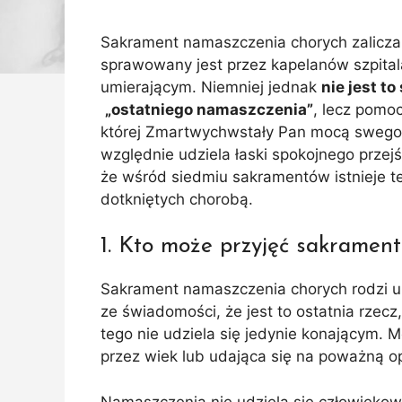
Sakrament namaszczenia chorych zaliczan
sprawowany jest przez kapelanów szpita
umierającym. Niemniej jednak
nie jest t
„ostatniego namaszczenia”
, lecz pomoc
której Zmartwychwstały Pan mocą swego 
względnie udziela łaski spokojnego przejś
że wśród siedmiu sakramentów istnieje t
dotkniętych chorobą.
1. Kto może przyjęć sakramen
Sakrament namaszczenia chorych rodzi u 
ze świadomości, że jest to ostatnia rze
tego nie udziela się jedynie konającym. 
przez wiek lub udająca się na poważną o
Namaszczenia nie udziela się człowiekowi