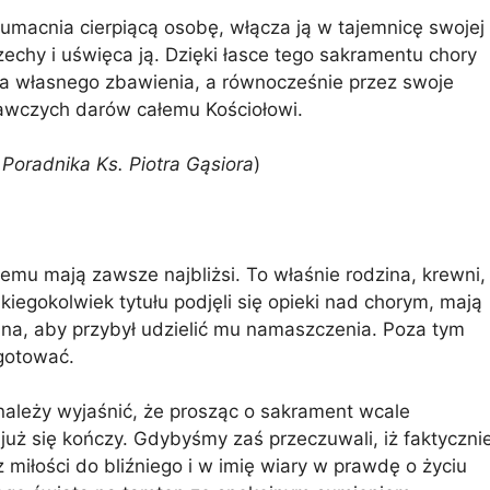
macnia cierpiącą osobę, włącza ją w tajemnicę swojej
zechy i uświęca ją. Dzięki łasce tego sakramentu chory
la własnego zbawienia, a równocześnie przez swoje
bawczych darów całemu Kościołowi.
 Poradnika Ks. Piotra Gąsiora
)
remu mają zawsze najbliżsi. To właśnie rodzina, krewni,
jakiegokolwiek tytułu podjęli się opieki nad chorym, mają
na, aby przybył udzielić mu namaszczenia. Poza tym
ygotować.
 należy wyjaśnić, że prosząc o sakrament wcale
 już się kończy. Gdybyśmy zaś przeczuwali, iż faktyczni
z miłości do bliźniego i w imię wiary w prawdę o życiu