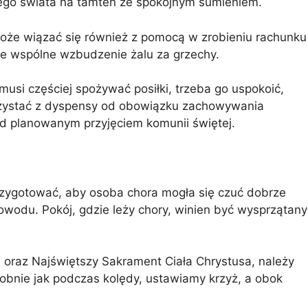
tego świata na tamten ze spokojnym sumieniem.
oże wiązać się również z pomocą w zrobieniu rachunku
że wspólne wzbudzenie żalu za grzechy.
musi częściej spożywać posiłki, trzeba go uspokoić,
orzystać z dyspensy od obowiązku zachowywania
d planowanym przyjęciem komunii świętej.
rzygotować, aby osoba chora mogła się czuć dobrze
owodu. Pokój, gdzie leży chory, winien być wysprzątany
je oraz Najświętszy Sakrament Ciała Chrystusa, należy
obnie jak podczas kolędy, ustawiamy krzyż, a obok