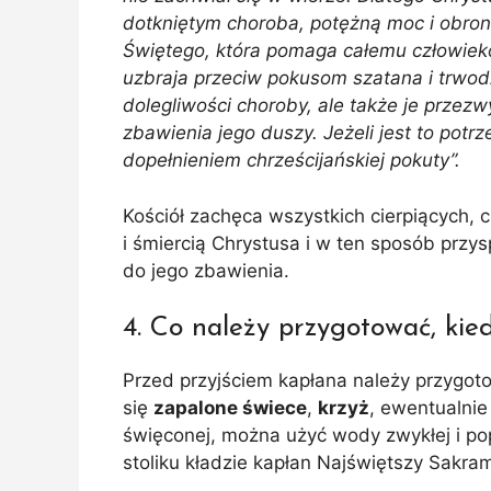
dotkniętym choroba, potężną moc i obron
Świętego, która pomaga całemu człowiek
uzbraja przeciw pokusom szatana i trwodz
dolegliwości choroby, ale także je przezw
zbawienia jego duszy. Jeżeli jest to potr
dopełnieniem chrześcijańskiej pokuty”.
Kościół zachęca wszystkich cierpiących, c
i śmiercią Chrystusa i w ten sposób przy
do jego zbawienia.
4. Co należy przygotować, ki
Przed przyjściem kapłana należy przygo
się
zapalone świece
,
krzyż
, ewentualni
święconej, można użyć wody zwykłej i po
stoliku kładzie kapłan Najświętszy Sakram