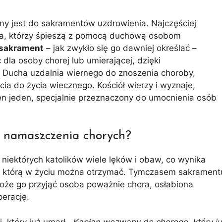
y jest do sakramentów uzdrowienia. Najczęściej
la, którzy śpieszą z pomocą duchową osobom
o sakrament
– jak zwykło się go dawniej określać –
 dla osoby chorej lub umierającej, dzięki
Ducha uzdalnia wiernego do znoszenia choroby,
cia do życia wiecznego. Kościół wierzy i wyznaje,
en jeden, specjalnie przeznaczony do umocnienia osób
t namaszczenia chorych?
niektórych katolików wiele lęków i obaw, co wynika
cz, którą w życiu można otrzymać. Tymczasem sakrament
Może go przyjąć osoba poważnie chora, osłabiona
perację.
, który już umarł.
„Kapłan wezwany do chorego, który j