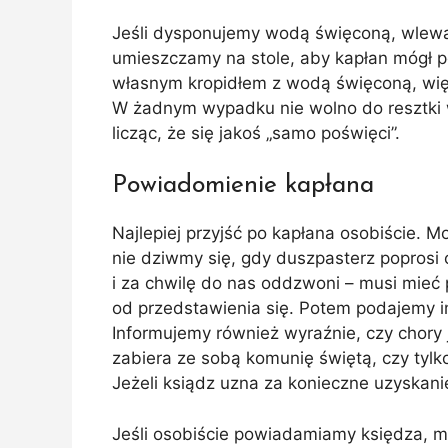
Jeśli dysponujemy wodą święconą, wlewam
umieszczamy na stole, aby kapłan mógł p
własnym kropidłem z wodą święconą, wię
W żadnym wypadku nie wolno do resztki w
licząc, że się jakoś „samo poświęci”.
Powiadomienie kapłana
Najlepiej przyjść po kapłana osobiście. 
nie dziwmy się, gdy duszpasterz poprosi
i za chwilę do nas oddzwoni – musi mie
od przedstawienia się. Potem podajemy i
Informujemy również wyraźnie, czy chory j
zabiera ze sobą komunię świętą, czy tylk
Jeżeli ksiądz uzna za konieczne uzyskani
Jeśli osobiście powiadamiamy księdza, mo