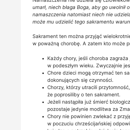
umarł, niech błaga Boga, aby go uwolnił o
namaszczenia natomiast niech nie udziela.
może mu udzielić tego sakramentu warun
Sakrament ten można przyjąć wielokrotni
w poważną chorobę. A zatem kto może pr
Każdy chory, jeśli choroba zagraża j
w podeszłym wieku. Zwyczajnie je
Chore dzieci mogą otrzymać ten sa
dokonujących się czynności.
Chorzy, którzy utracili przytomnoś
że poprosiliby o ten sakrament.
Jeżeli nastąpiła już śmierć biolog
pozostaje jedynie modlitwa za Zma
Chory nie powinien zwlekać z przyj
w poczuciu chrześcijańskiej odpow