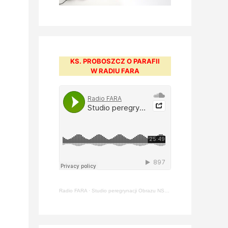
KS. PROBOSZCZ O PARAFII
W RADIU FARA
Radio FARA
·
Studio peregrynacji Obrazu NSPJ [#211] – ks. Arkadiusz Jasiewicz (22.05.2024)