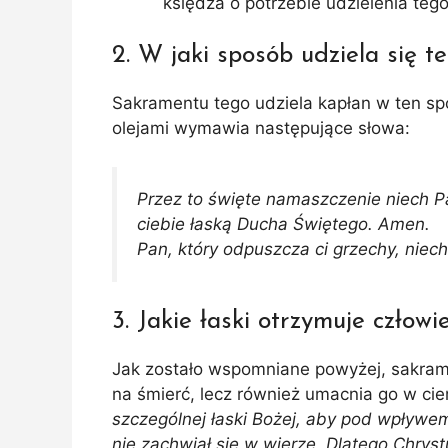
księdza o potrzebie udzielenia teg
2. W jaki sposób udziela się 
Sakramentu tego udziela kapłan w ten sp
olejami wymawia następujące słowa:
Przez to święte namaszczenie niech 
ciebie łaską Ducha Świętego. Amen.
Pan, który odpuszcza ci grzechy, niec
3. Jakie łaski otrzymuje czło
Jak zostało wspomniane powyżej, sakrame
na śmierć, lecz również umacnia go w cie
szczególnej łaski Bożej, aby pod wpływe
nie zachwiał się w wierze. Dlatego Chry