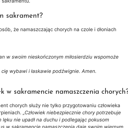
o sakramentu.
ten sakrament?
osób, że namaszczając chorych na czole i dłoniach
Pan w swoim nieskończonym miłosierdziu wspomoże
h cię wybawi i łaskawie podźwignie. Amen.
wiek w sakramencie namaszczenia chorych
nt chorych służy nie tylko przygotowaniu człowieka
rpieniach.
„Człowiek niebezpiecznie chory potrzebuje
m lęku nie upadł na duchu i podlegając pokusom
stus w sakramencie namaszczenia daje swoim wiernym,