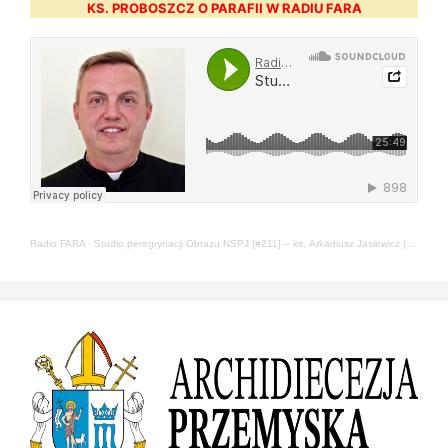
KS. PROBOSZCZ O PARAFII W RADIU FARA
Radio FARA
·
Studio peregrynacji Obrazu NSPJ [#211] – ks. Arkadiusz Jasiewicz (22.05.2024)