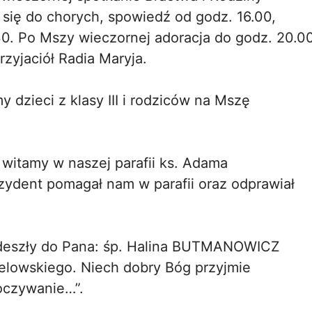
 się do chorych, spowiedź od godz. 16.00,
0. Po Mszy wieczornej adoracja do godz. 20.0
zyjaciół Radia Maryja.
y dzieci z klasy III i rodziców na Mszę
 witamy w naszej parafii ks. Adama
ezydent pomagał nam w parafii oraz odprawiał
 odeszły do Pana: śp. Halina BUTMANOWICZ
relowskiego. Niech dobry Bóg przyjmie
oczywanie…”.