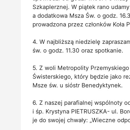
Szkaplerznej. W piątek rano udamy
a dodatkowa Msza Św. o godz. 16.3
prowadzona przez członków Koła Pr
4. W najbliższą niedzielę zapraszam
św. o godz. 11.30 oraz spotkanie.
5. Z woli Metropolity Przemyskiego
Świsterskiego, który będzie jako r
Msze św. u sióstr Benedyktynek.
6. Z naszej parafialnej wspólnoty
i śp. Krystyna PIETRUSZKA- ul. Bo
je do swojej chwały: „Wieczne odp