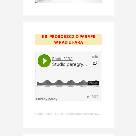
KS. PROBOSZCZ O PARAFII
W RADIU FARA
Radio FARA
·
Studio peregrynacji Obrazu NSPJ [#211] – ks. Arkadiusz Jasiewicz (22.05.2024)