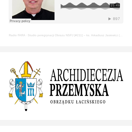
Radio FARA
·
Studio peregrynacji Obrazu NSPJ [#211] – ks. Arkadiusz Jasiewicz (22.05.2024)