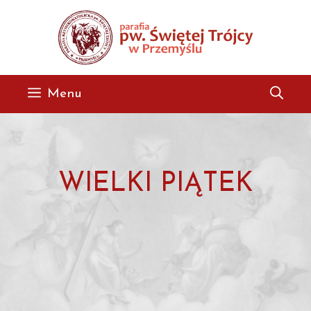
Przejdź
do
treści
Menu
WIELKI PIĄTEK