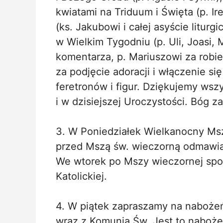
kwiatami na Triduum i Święta (p. Ir
(ks. Jakubowi i całej asyście liturg
w Wielkim Tygodniu (p. Uli, Joasi, 
komentarza, p. Mariuszowi za robie
za podjęcie adoracji i włączenie się
feretronów i figur. Dziękujemy wszy
i w dzisiejszej Uroczystości. Bóg z
3. W Poniedziałek Wielkanocny Msze
przed Mszą św. wieczorną odmawia
We wtorek po Mszy wieczornej spot
Katolickiej.
4. W piątek zapraszamy na naboż
wraz z Komunią Św. Jest to naboż