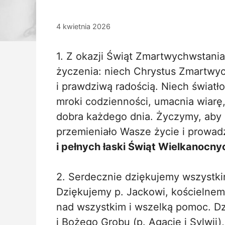
4 kwietnia 2026
1. Z okazji Świąt Zmartwychwstani
życzenia: niech Chrystus Zmartwyc
i prawdziwą radością. Niech świat
mroki codzienności, umacnia wiarę,
dobra każdego dnia. Życzymy, ab
przemieniało Wasze życie i prowadz
i pełnych łaski Świąt Wielkanocny
2. Serdecznie dziękujemy wszystki
Dziękujemy p. Jackowi, kościelnem
nad wszystkim i wszelką pomoc. Dz
i Bożego Grobu (p. Agacie i Sylwii