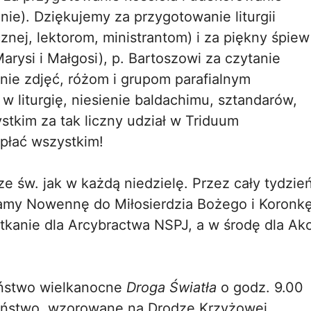
enie). Dziękujemy za przygotowanie liturgii
icznej, lektorom, ministrantom) i za piękny śpiew
Marysi i Małgosi), p. Bartoszowi za czytanie
nie zdjęć, różom i grupom parafialnym
 w liturgię, niesienie baldachimu, sztandarów,
stkim za tak liczny udział w Triduum
apłać wszystkim!
 św. jak w każdą niedzielę. Przez cały tydzie
my Nowennę do Miłosierdzia Bożego i Koronkę
kanie dla Arcybractwa NSPJ, a w środę dla Akc
eństwo wielkanocne
Droga Światła
o godz. 9.00
eństwo, wzorowane na Drodze Krzyżowej,