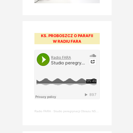
KS. PROBOSZCZ O PARAFII
W RADIU FARA
Radio FARA
·
Studio peregrynacji Obrazu NSPJ [#211] – ks. Arkadiusz Jasiewicz (22.05.2024)