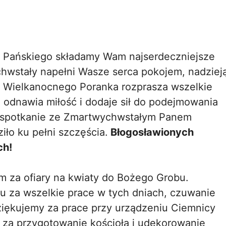
a Pańskiego składamy Wam najserdeczniejsze
hwstały napełni Wasze serca pokojem, nadziej
ło Wielkanocnego Poranka rozprasza wszelkie
 odnawia miłość i dodaje sił do podejmowania
y spotkanie ze Zmartwychwstałym Panem
iło ku pełni szczęścia.
Błogosławionych
ch!
m za ofiary na kwiaty do Bożego Grobu.
u za wszelkie prace w tych dniach, czuwanie
iękujemy za prace przy urządzeniu Ciemnicy
), za przygotowanie kościoła i udekorowanie