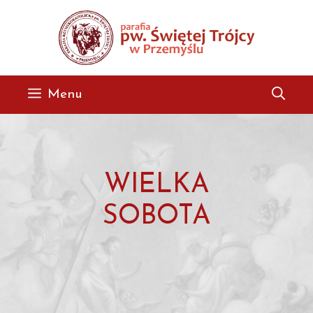
Przejdź
do
treści
Menu
WIELKA
SOBOTA