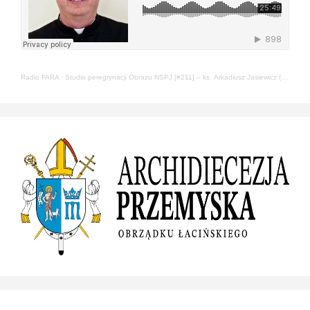
Radio FARA
·
Studio peregrynacji Obrazu NSPJ [#211] – ks. Arkadiusz Jasiewicz (22.05.2024)