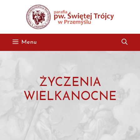
Przejdź
do
treści
Menu
ŻYCZENIA
WIELKANOCNE