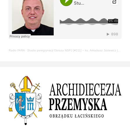
Radio FARA
·
Studio peregrynacji Obrazu NSPJ [#211] – ks. Arkadiusz Jasiewicz (22.05.2024)