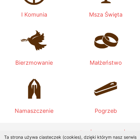
I Komunia
Msza Święta
Bierzmowanie
Małżeństwo
Namaszczenie
Pogrzeb
Wykonanie:
DobraStronaParafii.pl
|
przemyska.pl
|
Ta strona używa ciasteczek (cookies), dzięki którym nasz serwis
Archiwum 2015
|
Archiwum 2004-2022