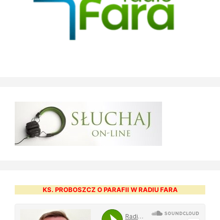
KS. PROBOSZCZ O PARAFII W RADIU FARA