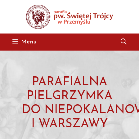
Przejdź
do
treści
Menu
PARAFIALNA
PIELGRZYMKA
DO NIEPOKALANO
I WARSZAWY