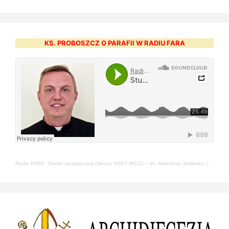
KS. PROBOSZCZ O PARAFII W RADIU FARA
Radio FARA
·
Studio peregrynacji Obrazu NSPJ [#211] – ks. Arkadiusz Jasiewicz (22.05.2024)