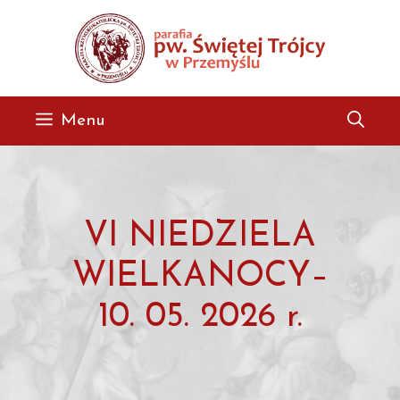
Przejdź
do
treści
Menu
VI NIEDZIELA
WIELKANOCY–
10. 05. 2026 r.