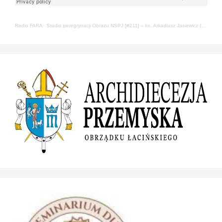
Radio FARA
·
Studio peregrynacji Obrazu NSPJ [#211] – ks. Arkadiusz Jasiewicz (22.05.2024)