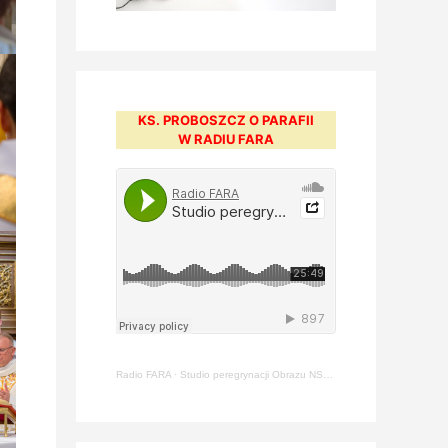
KS. PROBOSZCZ O PARAFII
W RADIU FARA
Radio FARA
·
Studio peregrynacji Obrazu NSPJ [#211] – ks. Arkadiusz Jasiewicz (22.05.2024)