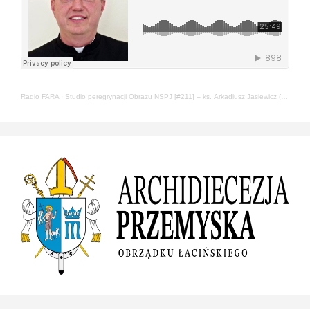
Radio FARA
·
Studio peregrynacji Obrazu NSPJ [#211] – ks. Arkadiusz Jasiewicz (22.05.2024)