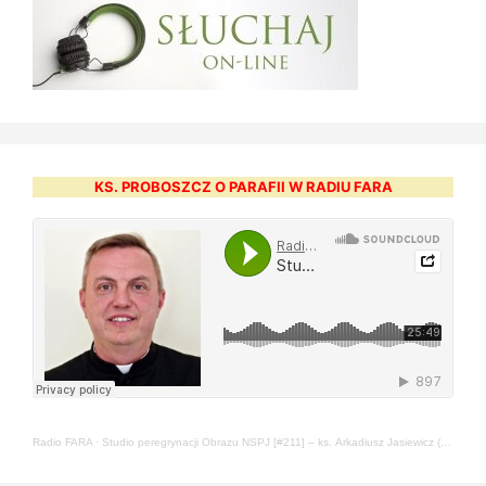
KS. PROBOSZCZ O PARAFII W RADIU FARA
Radio FARA
·
Studio peregrynacji Obrazu NSPJ [#211] – ks. Arkadiusz Jasiewicz (22.05.2024)