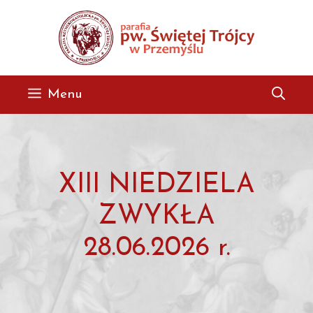
Przejdź
do
treści
Menu
XIII NIEDZIELA
ZWYKŁA
28.06.2026 r.