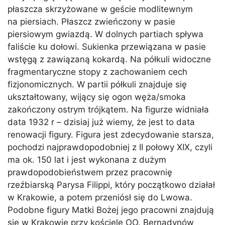
płaszcza skrzyżowane w geście modlitewnym
na piersiach. Płaszcz zwieńczony w pasie
piersiowym gwiazdą. W dolnych partiach spływa
faliście ku dołowi. Sukienka przewiązana w pasie
wstęgą z zawiązaną kokardą. Na półkuli widoczne
fragmentaryczne stopy z zachowaniem cech
fizjonomicznych. W partii półkuli znajduje się
ukształtowany, wijący się ogon węża/smoka
zakończony ostrym trójkątem. Na figurze widniała
data 1932 r – dzisiaj już wiemy, że jest to data
renowacji figury. Figura jest zdecydowanie starsza,
pochodzi najprawdopodobniej z II połowy XIX, czyli
ma ok. 150 lat i jest wykonana z dużym
prawdopodobieństwem przez pracownię
rzeźbiarską Parysa Filippi, który początkowo działał
w Krakowie, a potem przeniósł się do Lwowa.
Podobne figury Matki Bożej jego pracowni znajdują
się w Krakowie przy kościele OO. Bernadynów