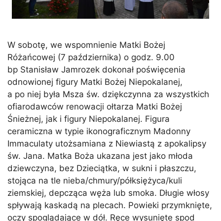
W sobotę, we wspomnienie Matki Bożej
Różańcowej (7 października) o godz. 9.00
bp Stanisław Jamrozek dokonał poświęcenia
odnowionej figury Matki Bożej Niepokalanej,
a po niej była Msza św. dziękczynna za wszystkich
ofiarodawców renowacji ołtarza Matki Bożej
Śnieżnej, jak i figury Niepokalanej. Figura
ceramiczna w typie ikonograficznym Madonny
Immaculaty utożsamiana z Niewiastą z apokalipsy
św. Jana. Matka Boża ukazana jest jako młoda
dziewczyna, bez Dzieciątka, w sukni i płaszczu,
stojąca na tle nieba/chmury/półksiężyca/kuli
ziemskiej, depcząca węża lub smoka. Długie włosy
spływają kaskadą na plecach. Powieki przymknięte,
oczy spoglądające w dół. Ręce wysunięte spod