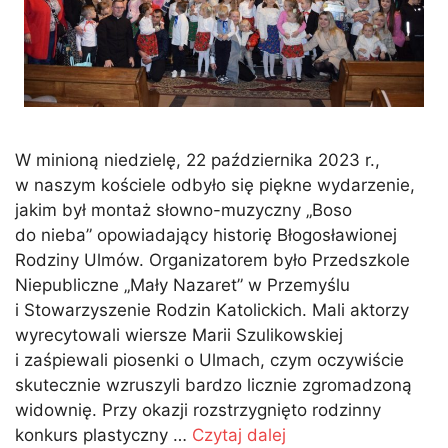
W minioną niedzielę, 22 października 2023 r.,
w naszym kościele odbyło się piękne wydarzenie,
jakim był montaż słowno-muzyczny „Boso
do nieba” opowiadający historię Błogosławionej
Rodziny Ulmów. Organizatorem było Przedszkole
Niepubliczne „Mały Nazaret” w Przemyślu
i Stowarzyszenie Rodzin Katolickich. Mali aktorzy
wyrecytowali wiersze Marii Szulikowskiej
i zaśpiewali piosenki o Ulmach, czym oczywiście
skutecznie wzruszyli bardzo licznie zgromadzoną
widownię. Przy okazji rozstrzygnięto rodzinny
konkurs plastyczny …
Czytaj dalej