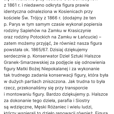
z 1861 r. i niedawno odkryta figura prawie
identyczna odnaleziona w Kosienicach przy
kościele Św. Trójcy z 1866 r. (dodajmy że ten
p. Parys w tym samym czasie wykonał popiersia
rodziny Sapiehów na Zamku w Krasiczynie
oraz rodziny Potockich na Zamku w Łańcucie) –
zatem możemy przyjąć, że również nasza figura
powstała ok. 1865/67. Dzisiaj dziękujemy
serdecznie p. Konserwator Dzieł Sztuki Halszce
Granek-Smarzewskiej za podjęcie się odnowienia
figury Matki Bożej Niepokalanej i za wykonanie
tak trudnego zadania konserwacji figury, która była
w dużych partiach zniszczona. Jak trudna to była
rzecz, przekonaliśmy się przy transporcie
i montowaniu figury. Bardzo dziękujemy p. Halszce
za dokonanie tego dzieła, parafia i Siostry
są wdzięczne, Męski Różaniec i wielu ludzi,
którzy wspierali to dzieło renowacji również. Figura